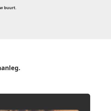
uw buurt
.
aanleg.