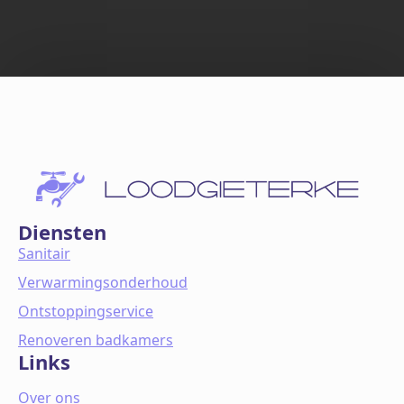
Diensten
Sanitair
Verwarmingsonderhoud
Ontstoppingservice
Renoveren badkamers
Links
Over ons