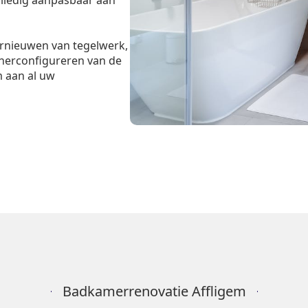
volledig aanpasbaar aan
ernieuwen van tegelwerk,
 herconfigureren van de
m aan al uw
Badkamerrenovatie Affligem