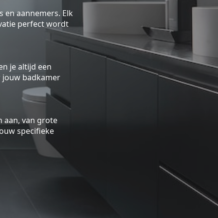
rs en aannemers. Elk
atie perfect wordt
n je altijd een
oor jouw badkamer
 aan, van grote
ouw specifieke