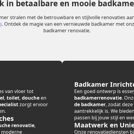
erk in betaalbare en mooie badkame
er stralen met de betrouwbare en stijlvolle renovaties a
e
. Ontdek de magie van een vernieuwde badkamer met onz
badkamer renovatie.
Badkamer Inricht
s van vloer tot
Een goed ontwerp is essen
el
,
toilet
,
douche
en
badkamerrenovatie
. Onz
cialist
zorgt ervoor
de badkamer
, zodat deze
en.
aantrekkelijk is. We bied
ches
passen bij jouw stijl en we
Maatwerk en Unie
uche renovatie
,
r moderne
Onze renovatiediensten 