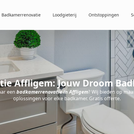
Badkamerrenovatie
Loodgieterij
Ontstoppingen
S
ie Affligem: Jouw Droom Bad
aar een
badkamerrenovatie in Affligem
? Wij bieden op ma
oplossingen voor elke badkamer. Gratis offerte.