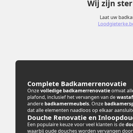
Wij zijn st
Laat uw badkam
Loodgieterke.b
Complete Badkamerrenovatie
Onze
volledige badkamerrenovatie
omvat alle
plafond, inclusief het vervangen van de
wastaf
andere
badkamermeubels
. Onze
badkamerspe
dat alle elementen naadloos op elkaar aansluit
Douche Renovatie en Inloopdou
Een populaire keuze voor veel klanten is de
do
waarbij oude douches worden vervangen doo