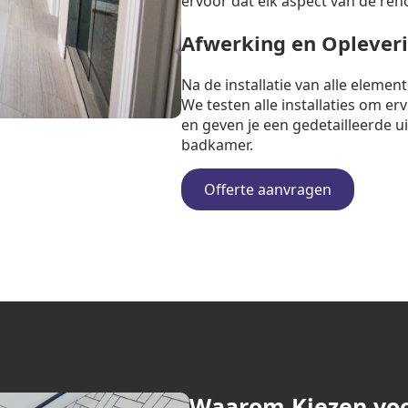
ervoor dat elk aspect van de ren
Afwerking en Oplever
Na de installatie van alle eleme
We testen alle installaties om e
en geven je een gedetailleerde u
badkamer.
Offerte aanvragen
Waarom Kiezen vo