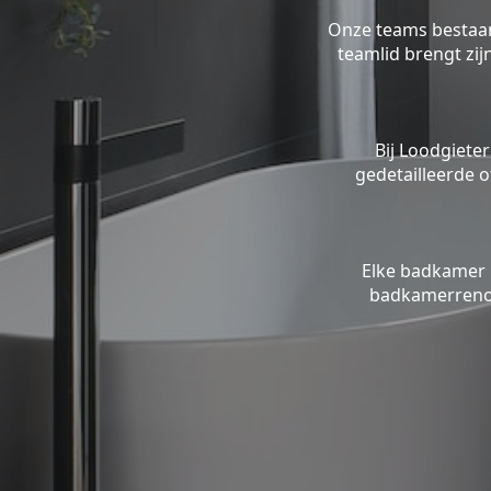
Onze teams bestaan 
teamlid brengt zi
Bij Loodgieter
gedetailleerde o
Elke badkamer 
badkamerrenov