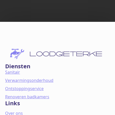
Diensten
Sanitair
Verwarmingsonderhoud
Ontstoppingservice
Renoveren badkamers
Links
Over ons