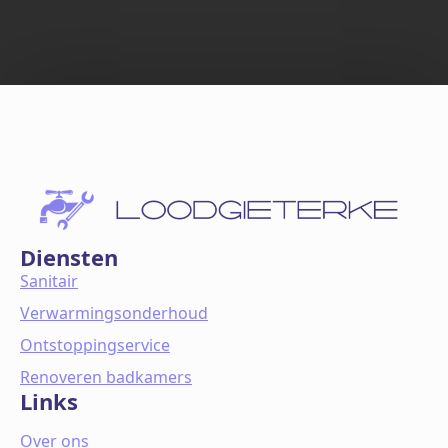
Diensten
Sanitair
Verwarmingsonderhoud
Ontstoppingservice
Renoveren badkamers
Links
Over ons