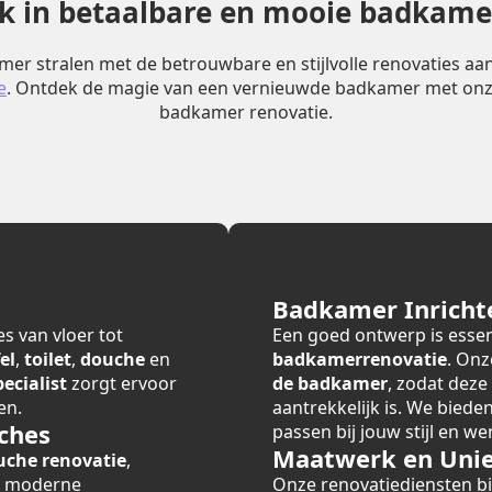
erk in betaalbare en mooie badkame
er stralen met de betrouwbare en stijlvolle renovaties a
e
. Ontdek de magie van een vernieuwde badkamer met onz
badkamer renovatie.
Badkamer Inricht
s van vloer tot
Een goed ontwerp is essen
el
,
toilet
,
douche
en
badkamerrenovatie
. Onz
cialist
zorgt ervoor
de badkamer
, zodat deze
en.
aantrekkelijk is. We bied
ches
passen bij jouw stijl en we
Maatwerk en Unie
uche renovatie
,
r moderne
Onze renovatiediensten 