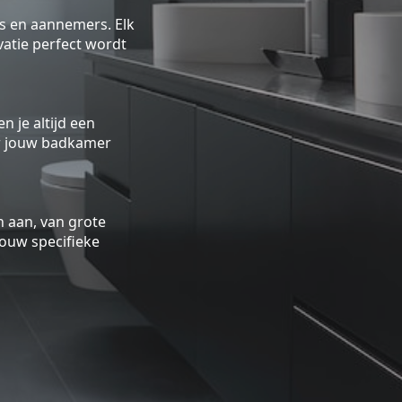
rs en aannemers. Elk
atie perfect wordt
n je altijd een
oor jouw badkamer
 aan, van grote
ouw specifieke