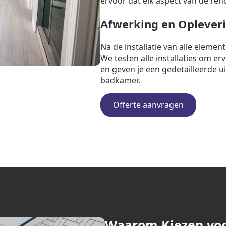
ervoor dat elk aspect van de ren
Afwerking en Oplever
Na de installatie van alle eleme
We testen alle installaties om e
en geven je een gedetailleerde u
badkamer.
Offerte aanvragen
Waarom Kiezen vo