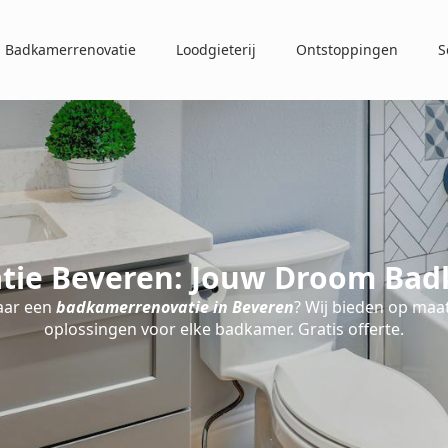
Badkamerrenovatie
Loodgieterij
Ontstoppingen
S
ie Beveren: Jouw Droom Bad
aar een
badkamerrenovatie in Beveren
? Wij bieden op ma
oplossingen voor elke badkamer. Gratis offerte.