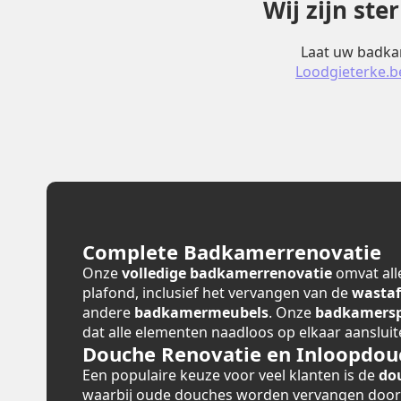
Wij zijn st
Laat uw badkam
Loodgieterke.b
Complete Badkamerrenovatie
Onze
volledige badkamerrenovatie
omvat alle
plafond, inclusief het vervangen van de
wastaf
andere
badkamermeubels
. Onze
badkamerspe
dat alle elementen naadloos op elkaar aansluit
Douche Renovatie en Inloopdou
Een populaire keuze voor veel klanten is de
do
waarbij oude douches worden vervangen doo