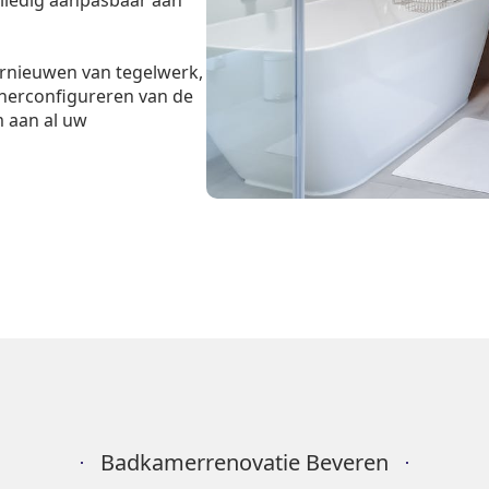
olledig aanpasbaar aan
ernieuwen van tegelwerk,
 herconfigureren van de
m aan al uw
Badkamerrenovatie Beveren