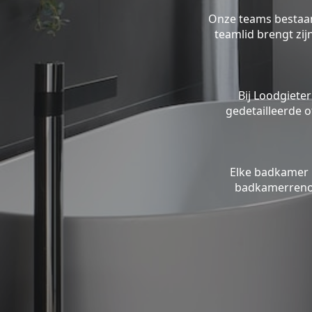
Onze teams bestaan 
teamlid brengt zi
Bij Loodgieter
gedetailleerde o
Elke badkamer 
badkamerrenov