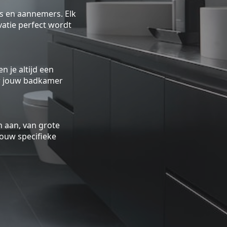
rs en aannemers. Elk
atie perfect wordt
n je altijd een
oor jouw badkamer
 aan, van grote
ouw specifieke