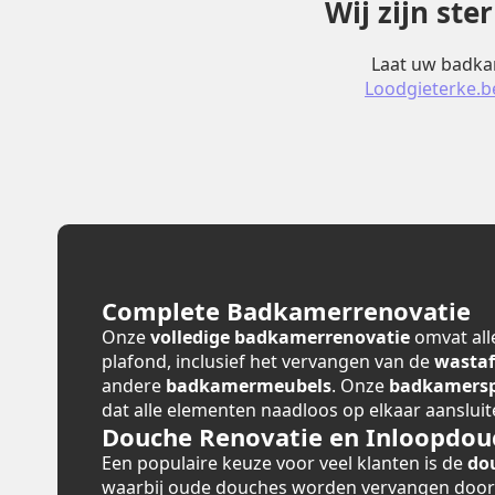
Wij zijn st
Laat uw badkam
Loodgieterke.b
Complete Badkamerrenovatie
Onze
volledige badkamerrenovatie
omvat alle
plafond, inclusief het vervangen van de
wastaf
andere
badkamermeubels
. Onze
badkamerspe
dat alle elementen naadloos op elkaar aansluit
Douche Renovatie en Inloopdou
Een populaire keuze voor veel klanten is de
do
waarbij oude douches worden vervangen doo