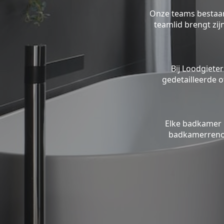
Onze teams bestaan 
teamlid brengt zi
Bij Loodgieter
gedetailleerde o
Elke badkamer 
badkamerrenov