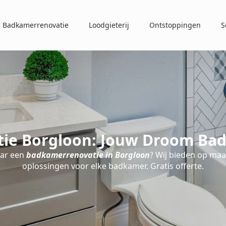
Badkamerrenovatie
Loodgieterij
Ontstoppingen
S
ie Borgloon: Jouw Droom Bad
aar een
badkamerrenovatie in Borgloon
? Wij bieden op ma
oplossingen voor elke badkamer. Gratis offerte.