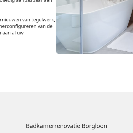
volledig aanpasbaar aan
ernieuwen van tegelwerk,
 herconfigureren van de
m aan al uw
Badkamerrenovatie Borgloon