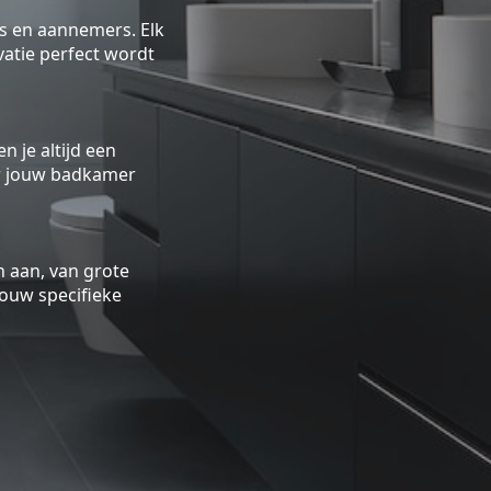
rs en aannemers. Elk
atie perfect wordt
n je altijd een
oor jouw badkamer
 aan, van grote
ouw specifieke