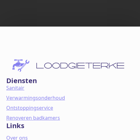
Diensten
Sanitair
Verwarmingsonderhoud
Ontstoppingservice
Renoveren badkamers
Links
Over ons