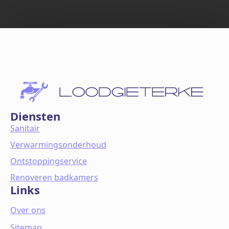
Diensten
Sanitair
Verwarmingsonderhoud
Ontstoppingservice
Renoveren badkamers
Links
Over ons
Sitemap