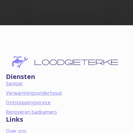
Diensten
Sanitair
Verwarmingsonderhoud
Ontstoppingservice
Renoveren badkamers
Links
Over ons