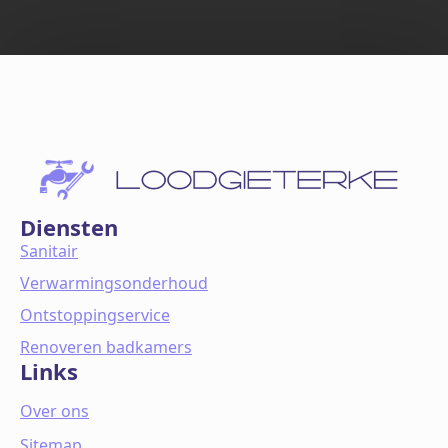
Diensten
Sanitair
Verwarmingsonderhoud
Ontstoppingservice
Renoveren badkamers
Links
Over ons
Sitemap