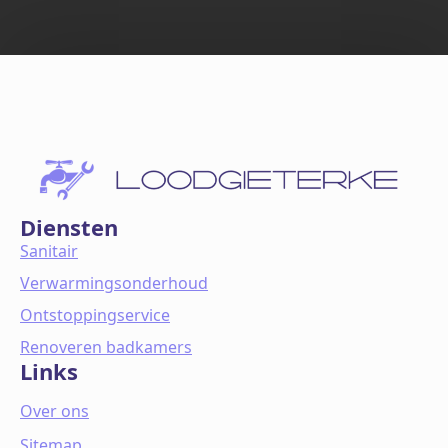
Diensten
Sanitair
Verwarmingsonderhoud
Ontstoppingservice
Renoveren badkamers
Links
Over ons
Sitemap