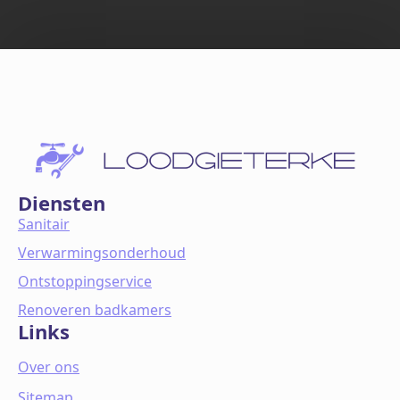
Diensten
Sanitair
Verwarmingsonderhoud
Ontstoppingservice
Renoveren badkamers
Links
Over ons
Sitemap