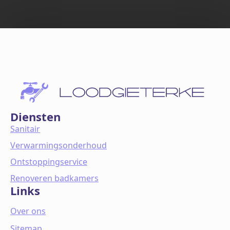
Diensten
Sanitair
Verwarmingsonderhoud
Ontstoppingservice
Renoveren badkamers
Links
Over ons
Sitemap