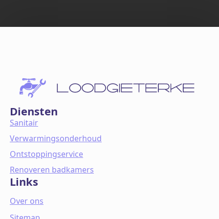
Diensten
Sanitair
Verwarmingsonderhoud
Ontstoppingservice
Renoveren badkamers
Links
Over ons
Sitemap