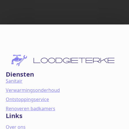
Diensten
Sanitair
Verwarmingsonderhoud
Ontstoppingservice
Renoveren badkamers
Links
Over ons