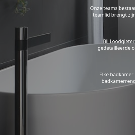
Onze teams bestaan 
teamlid brengt zi
Bij Loodgieter
gedetailleerde o
Elke badkamer 
badkamerrenov