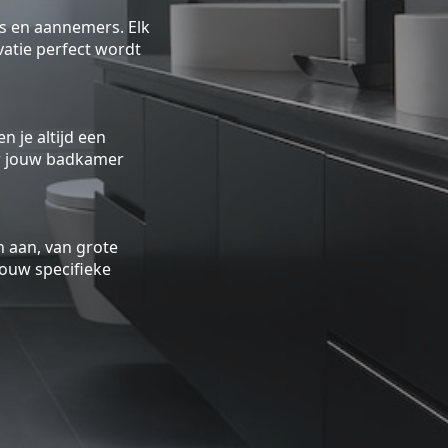
rs en aannemers. Elk
atie perfect wordt
n je altijd een
oor jouw badkamer
 aan, van grote
ouw specifieke