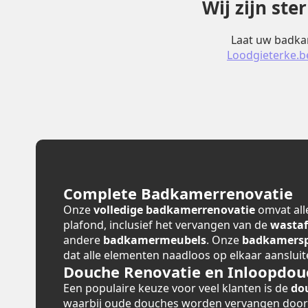
Wij zijn st
Laat uw badkam
Loodgieterke.b
Complete Badkamerrenovatie
Onze
volledige badkamerrenovatie
omvat alle
plafond, inclusief het vervangen van de
wastaf
andere
badkamermeubels
. Onze
badkamerspe
dat alle elementen naadloos op elkaar aansluit
Douche Renovatie en Inloopdou
Een populaire keuze voor veel klanten is de
do
waarbij oude douches worden vervangen doo