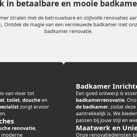
erk in betaalbare en mooie badkame
er stralen met de betrouwbare en stijlvolle renovaties a
e
. Ontdek de magie van een vernieuwde badkamer met onz
badkamer renovatie.
Badkamer Inricht
s van vloer tot
Een goed ontwerp is essen
el
,
toilet
,
douche
en
badkamerrenovatie
. Onz
cialist
zorgt ervoor
de badkamer
, zodat deze
en.
aantrekkelijk is. We bied
ches
passen bij jouw stijl en we
Maatwerk en Unie
uche renovatie
,
r moderne
Onze renovatiediensten 