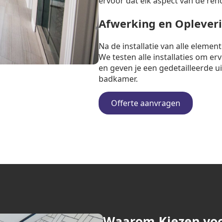
ervoor dat elk aspect van de ren
Afwerking en Oplever
Na de installatie van alle eleme
We testen alle installaties om e
en geven je een gedetailleerde u
badkamer.
Offerte aanvragen
Waarom Kiezen vo