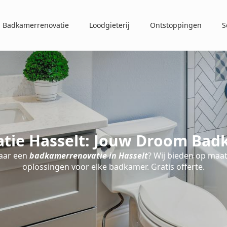
Badkamerrenovatie
Loodgieterij
Ontstoppingen
S
ie Hasselt: Jouw Droom Bad
aar een
badkamerrenovatie in Hasselt
? Wij bieden op maa
oplossingen voor elke badkamer. Gratis offerte.