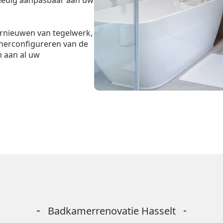
olledig aanpasbaar aan uw
ernieuwen van tegelwerk,
 herconfigureren van de
m aan al uw
Badkamerrenovatie Hasselt