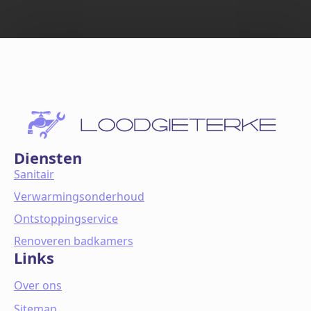
Diensten
Sanitair
Verwarmingsonderhoud
Ontstoppingservice
Renoveren badkamers
Links
Over ons
Sitemap