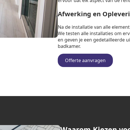
ervoor dat elk aspect van de ren
Afwerking en Oplever
Na de installatie van alle eleme
We testen alle installaties om e
en geven je een gedetailleerde u
badkamer.
Offerte aanvragen
Waarom Kiezen vo