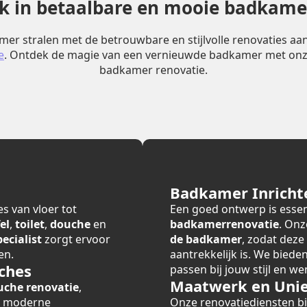
erk in betaalbare en mooie badkame
er stralen met de betrouwbare en stijlvolle renovaties a
e
. Ontdek de magie van een vernieuwde badkamer met onz
badkamer renovatie.
Badkamer Inricht
s van vloer tot
Een goed ontwerp is essen
el
,
toilet
,
douche
en
badkamerrenovatie
. Onz
cialist
zorgt ervoor
de badkamer
, zodat deze
en.
aantrekkelijk is. We bied
ches
passen bij jouw stijl en we
Maatwerk en Unie
uche renovatie
,
r moderne
Onze renovatiediensten 