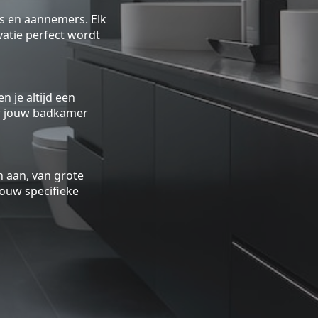
rs en aannemers. Elk
atie perfect wordt
n je altijd een
oor jouw badkamer
 aan, van grote
ouw specifieke