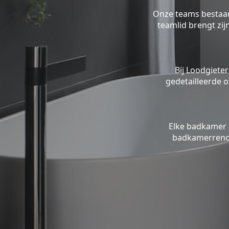
Onze teams bestaan 
teamlid brengt zi
Bij Loodgieter
gedetailleerde o
Elke badkamer 
badkamerrenov