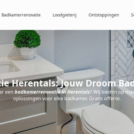
Badkamerrenovatie
Loodgieterij
Ontstoppingen
S
e Herentals: Jouw Droom Ba
ar een
badkamerrenovatie in Herentals
? Wij bieden op ma
oplossingen voor elke badkamer. Gratis offerte.