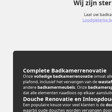
Wij zijn st
Laat uw badkam
Loodgieterke.b
Complete Badkamerrenovatie
Onze
volledige badkamerrenovatie
omvat alle
plafond, inclusief het vervangen van de
wastaf
andere
badkamermeubels
. Onze
badkamerspe
dat alle elementen naadloos op elkaar aansluit
Douche Renovatie en Inloopdou
Een populaire keuze voor veel klanten is de
do
waarbij oude douches worden vervangen doo