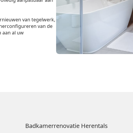
 volledig aanpasbaar aan
ernieuwen van tegelwerk,
 herconfigureren van de
m aan al uw
Badkamerrenovatie Herentals