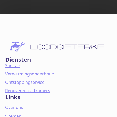
Diensten
Sanitair
Verwarmingsonderhoud
Ontstoppingservice
Renoveren badkamers
Links
Over ons
Sitemap