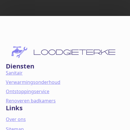
Diensten
Sanitair
Verwarmingsonderhoud
Ontstoppingservice
Renoveren badkamers
Links
Over ons
Sitemap