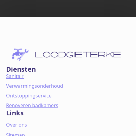
Diensten
Sanitair
Verwarmingsonderhoud
Ontstoppingservice
Renoveren badkamers
Links
Over ons
Sitemap