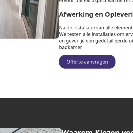
ervoor dat elk aspect van de ren
Afwerking en Oplever
Na de installatie van alle eleme
We testen alle installaties om e
en geven je een gedetailleerde u
badkamer.
Offerte aanvragen
Waarom Kiezen vo