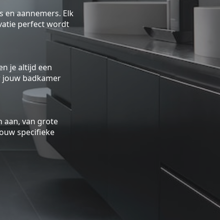
rs en aannemers. Elk
atie perfect wordt
n je altijd een
oor jouw badkamer
 aan, van grote
ouw specifieke