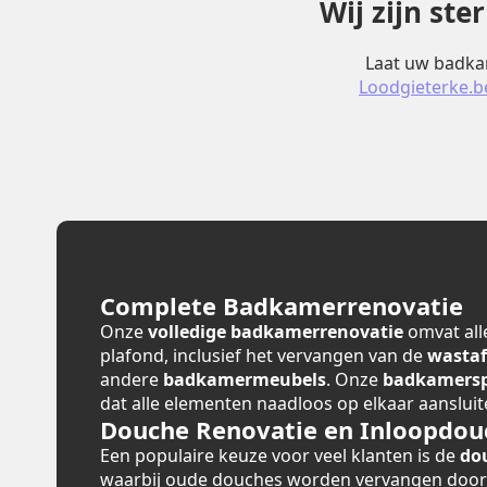
Wij zijn st
Laat uw badkam
Loodgieterke.b
Complete Badkamerrenovatie
Onze
volledige badkamerrenovatie
omvat alle
plafond, inclusief het vervangen van de
wastaf
andere
badkamermeubels
. Onze
badkamerspe
dat alle elementen naadloos op elkaar aansluit
Douche Renovatie en Inloopdou
Een populaire keuze voor veel klanten is de
do
waarbij oude douches worden vervangen doo