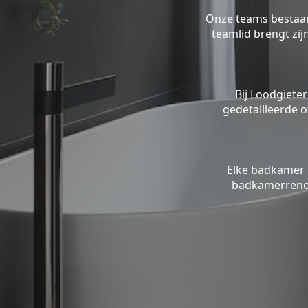
Onze teams bestaan 
teamlid brengt zi
Bij Loodgieter
gedetailleerde o
Elke badkamer 
badkamerrenov