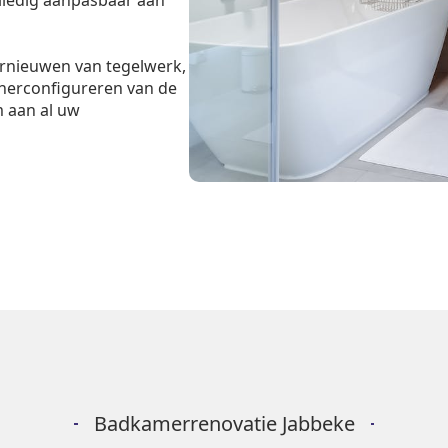
olledig aanpasbaar aan
ernieuwen van tegelwerk,
 herconfigureren van de
m aan al uw
Badkamerrenovatie Jabbeke