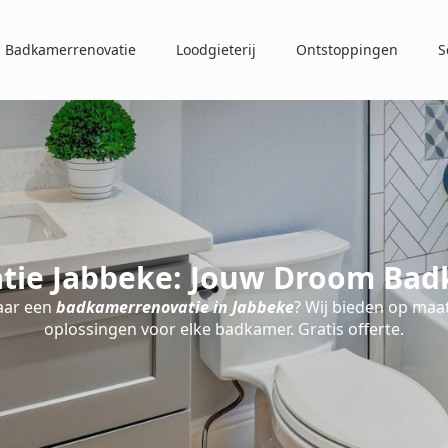
Badkamerrenovatie
Loodgieterij
Ontstoppingen
S
ie Jabbeke: Jouw Droom Bad
aar een
badkamerrenovatie in Jabbeke
? Wij bieden op ma
oplossingen voor elke badkamer. Gratis offerte.