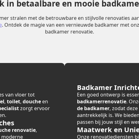
erk in betaalbare en mooie badkame
er stralen met de betrouwbare en stijlvolle renovaties a
e
. Ontdek de magie van een vernieuwde badkamer met onz
badkamer renovatie.
Badkamer Inricht
s van vloer tot
Een goed ontwerp is essen
el
,
toilet
,
douche
en
badkamerrenovatie
. Onz
cialist
zorgt ervoor
de badkamer
, zodat deze
en.
aantrekkelijk is. We bied
ches
passen bij jouw stijl en we
Maatwerk en Unie
uche renovatie
,
r moderne
Onze renovatiediensten 