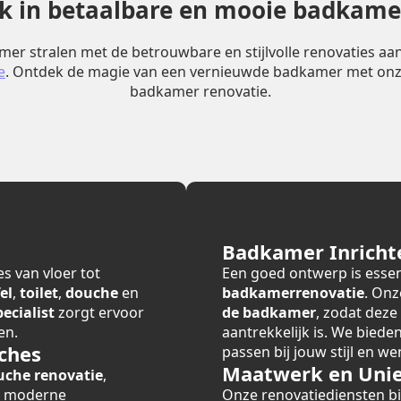
erk in betaalbare en mooie badkame
er stralen met de betrouwbare en stijlvolle renovaties a
e
. Ontdek de magie van een vernieuwde badkamer met onz
badkamer renovatie.
Badkamer Inricht
s van vloer tot
Een goed ontwerp is essen
el
,
toilet
,
douche
en
badkamerrenovatie
. Onz
cialist
zorgt ervoor
de badkamer
, zodat deze
en.
aantrekkelijk is. We bied
ches
passen bij jouw stijl en we
Maatwerk en Unie
uche renovatie
,
r moderne
Onze renovatiediensten 