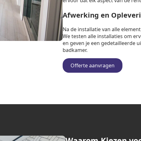
ervoor dat elk aspect van de ren
Afwerking en Oplever
Na de installatie van alle eleme
We testen alle installaties om e
en geven je een gedetailleerde u
badkamer.
Offerte aanvragen
Waarom Kiezen vo