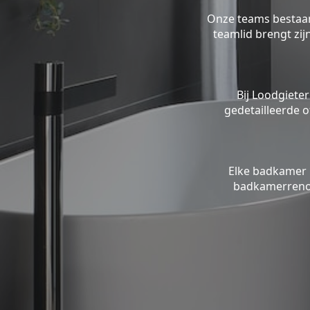
Onze teams bestaan 
teamlid brengt zi
Bij Loodgieter
gedetailleerde o
Elke badkamer 
badkamerrenov