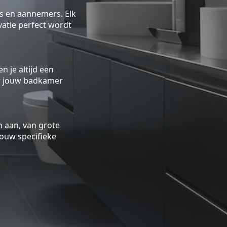
rs en aannemers. Elk
atie perfect wordt
n je altijd een
oor jouw badkamer
 aan, van grote
ouw specifieke