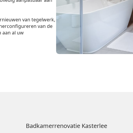
 volledig aanpasbaar aan
ernieuwen van tegelwerk,
 herconfigureren van de
m aan al uw
Badkamerrenovatie Kasterlee