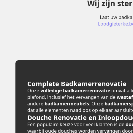
Wij zijn st
Laat uw badkam
Loodgieterke.b
Complete Badkamerrenovatie
Onze
volledige badkamerrenovatie
omvat alle
plafond, inclusief het vervangen van de
wastaf
andere
badkamermeubels
. Onze
badkamerspe
dat alle elementen naadloos op elkaar aansluit
Douche Renovatie en Inloopdou
Een populaire keuze voor veel klanten is de
do
waarbij oude douches worden vervangen doo