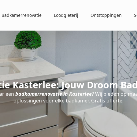
Badkamerrenovatie
Loodgieterij
Ontstoppingen
S
e Kasterlee: Jouw Droom Ba
ar een
badkamerrenovatie in Kasterlee
? Wij bieden op ma
oplossingen voor elke badkamer. Gratis offerte.