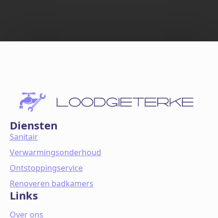
Diensten
Sanitair
Verwarmingsonderhoud
Ontstoppingservice
Renoveren badkamers
Links
Over ons