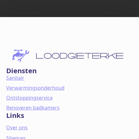
Diensten
Sanitair
Verwarmingsonderhoud
Ontstoppingservice
Renoveren badkamers
Links
Over ons
Sitemap