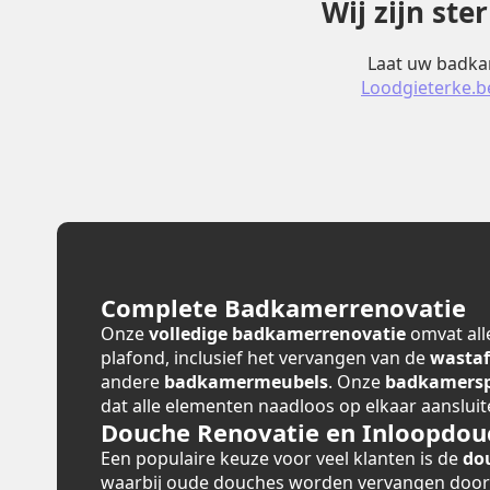
Wij zijn st
Laat uw badkam
Loodgieterke.b
Complete Badkamerrenovatie
Onze
volledige badkamerrenovatie
omvat alle
plafond, inclusief het vervangen van de
wastaf
andere
badkamermeubels
. Onze
badkamerspe
dat alle elementen naadloos op elkaar aansluit
Douche Renovatie en Inloopdou
Een populaire keuze voor veel klanten is de
do
waarbij oude douches worden vervangen doo