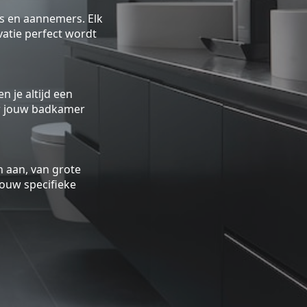
rs en aannemers. Elk
atie perfect wordt
n je altijd een
oor jouw badkamer
 aan, van grote
ouw specifieke