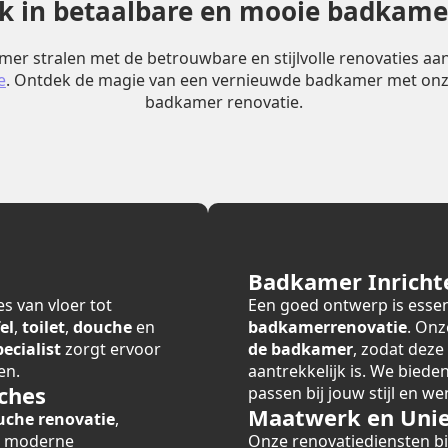
erk in betaalbare en mooie badkame
er stralen met de betrouwbare en stijlvolle renovaties a
e
. Ontdek de magie van een vernieuwde badkamer met onz
badkamer renovatie.
Badkamer Inricht
s van vloer tot
Een goed ontwerp is essen
el
,
toilet
,
douche
en
badkamerrenovatie
. Onz
cialist
zorgt ervoor
de badkamer
, zodat deze
en.
aantrekkelijk is. We bied
ches
passen bij jouw stijl en we
Maatwerk en Unie
uche renovatie
,
r moderne
Onze renovatiediensten 