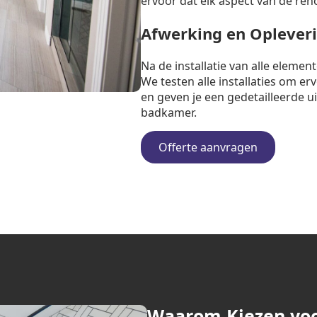
ervoor dat elk aspect van de ren
Afwerking en Oplever
Na de installatie van alle eleme
We testen alle installaties om e
en geven je een gedetailleerde u
badkamer.
Offerte aanvragen
Waarom Kiezen vo