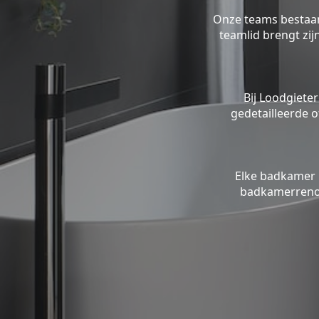
Onze teams bestaan 
teamlid brengt zi
Bij Loodgieter
gedetailleerde o
Elke badkamer 
badkamerrenov