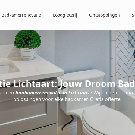
Badkamerrenovatie
Loodgieterij
Ontstoppingen
S
ie Lichtaart: Jouw Droom Bad
ar een
badkamerrenovatie in Lichtaart
? Wij bieden op ma
oplossingen voor elke badkamer. Gratis offerte.