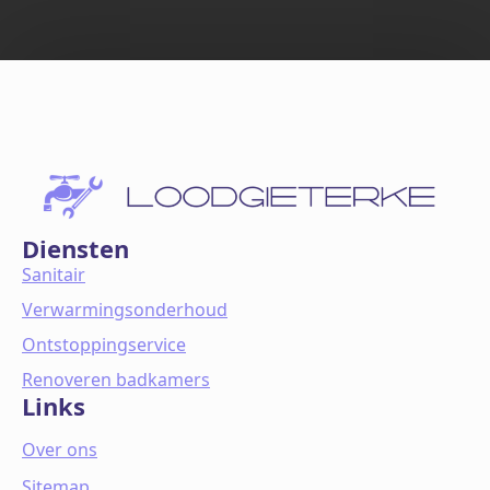
Diensten
Sanitair
Verwarmingsonderhoud
Ontstoppingservice
Renoveren badkamers
Links
Over ons
Sitemap