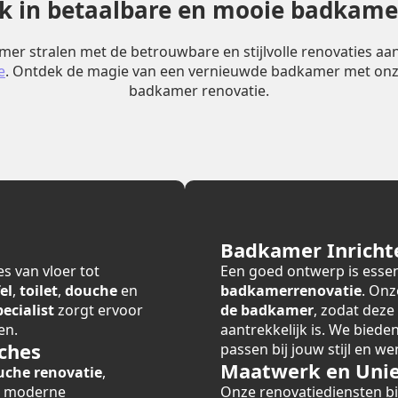
erk in betaalbare en mooie badkame
er stralen met de betrouwbare en stijlvolle renovaties a
e
. Ontdek de magie van een vernieuwde badkamer met onz
badkamer renovatie.
Badkamer Inricht
s van vloer tot
Een goed ontwerp is essen
el
,
toilet
,
douche
en
badkamerrenovatie
. Onz
cialist
zorgt ervoor
de badkamer
, zodat deze
en.
aantrekkelijk is. We bied
ches
passen bij jouw stijl en we
Maatwerk en Unie
uche renovatie
,
r moderne
Onze renovatiediensten 