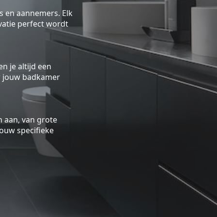
rs en aannemers. Elk
atie perfect wordt
n je altijd een
oor jouw badkamer
 aan, van grote
ouw specifieke