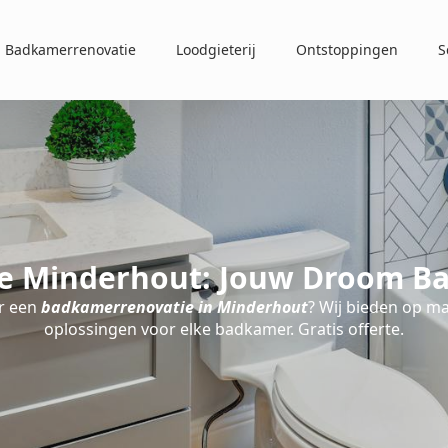
Badkamerrenovatie
Loodgieterij
Ontstoppingen
S
e Minderhout: Jouw Droom Ba
r een
badkamerrenovatie in Minderhout
? Wij bieden op m
oplossingen voor elke badkamer. Gratis offerte.