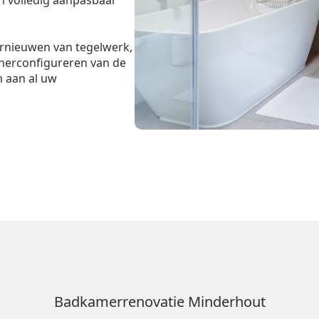
n volledig aanpasbaar
ernieuwen van tegelwerk,
 herconfigureren van de
m aan al uw
Badkamerrenovatie Minderhout