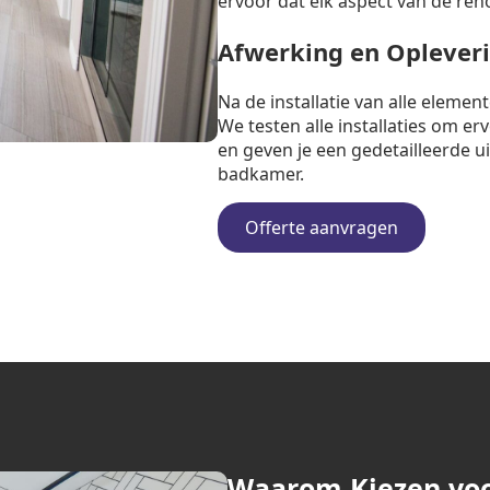
ervoor dat elk aspect van de ren
Afwerking en Oplever
Na de installatie van alle eleme
We testen alle installaties om e
en geven je een gedetailleerde u
badkamer.
Offerte aanvragen
Waarom Kiezen vo