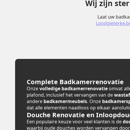
Wij zijn st
Laat uw badkam
Loodgieterke.b
Complete Badkamerrenovatie
Onze
volledige badkamerrenovatie
omvat alle
plafond, inclusief het vervangen van de
wastaf
andere
badkamermeubels
. Onze
badkamerspe
dat alle elementen naadloos op elkaar aansluit
Douche Renovatie en Inloopdou
Een populaire keuze voor veel klanten is de
do
waarbij oude douches worden vervangen doo