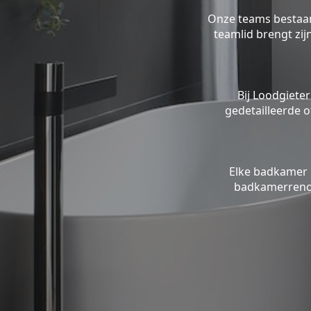
Onze teams bestaan 
teamlid brengt zi
Bij Loodgieter
gedetailleerde o
Elke badkamer 
badkamerrenov