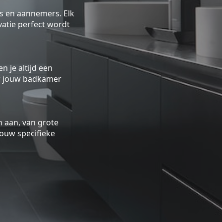
rs en aannemers. Elk
atie perfect wordt
n je altijd een
oor jouw badkamer
 aan, van grote
ouw specifieke