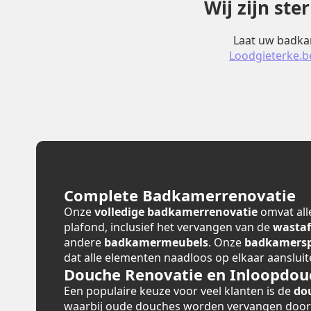
Wij zijn st
Laat uw badkam
Loodgieterke.b
Complete Badkamerrenovatie
Onze
volledige badkamerrenovatie
omvat alle
plafond, inclusief het vervangen van de
wastaf
andere
badkamermeubels
. Onze
badkamerspe
dat alle elementen naadloos op elkaar aansluit
Douche Renovatie en Inloopdou
Een populaire keuze voor veel klanten is de
do
waarbij oude douches worden vervangen doo