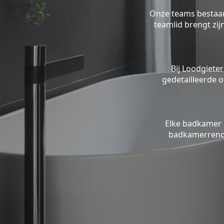
Onze teams bestaan 
teamlid brengt zi
Bij Loodgieter
gedetailleerde o
Elke badkamer 
badkamerrenov