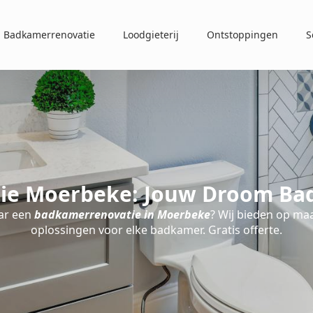
Badkamerrenovatie
Loodgieterij
Ontstoppingen
S
ie Moerbeke: Jouw Droom Bad
ar een
badkamerrenovatie in Moerbeke
? Wij bieden op ma
oplossingen voor elke badkamer. Gratis offerte.