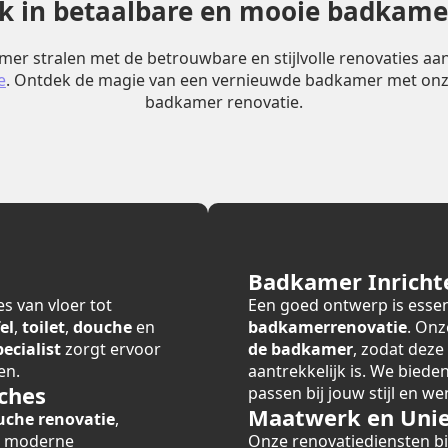
erk in betaalbare en mooie badkame
er stralen met de betrouwbare en stijlvolle renovaties a
e
. Ontdek de magie van een vernieuwde badkamer met onz
badkamer renovatie.
Badkamer Inricht
s van vloer tot
Een goed ontwerp is essen
el
,
toilet
,
douche
en
badkamerrenovatie
. Onz
cialist
zorgt ervoor
de badkamer
, zodat deze
en.
aantrekkelijk is. We bied
ches
passen bij jouw stijl en we
Maatwerk en Unie
uche renovatie
,
r moderne
Onze renovatiediensten 