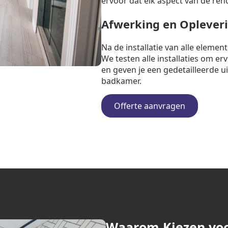
ervoor dat elk aspect van de ren
Afwerking en Oplever
Na de installatie van alle eleme
We testen alle installaties om e
en geven je een gedetailleerde u
badkamer.
Offerte aanvragen
Waarom Kiezen vo