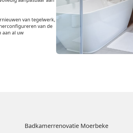
volledig aanpasbaar aan
ernieuwen van tegelwerk,
 herconfigureren van de
m aan al uw
Badkamerrenovatie Moerbeke