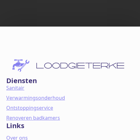
Diensten
Sanitair
Verwarmingsonderhoud
Ontstoppingservice
Renoveren badkamers
Links
Over ons