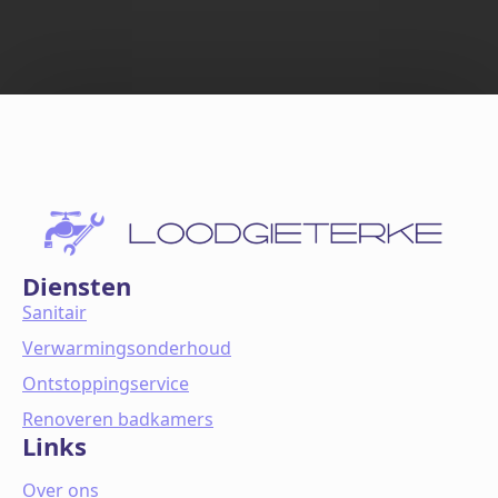
Diensten
Sanitair
Verwarmingsonderhoud
Ontstoppingservice
Renoveren badkamers
Links
Over ons