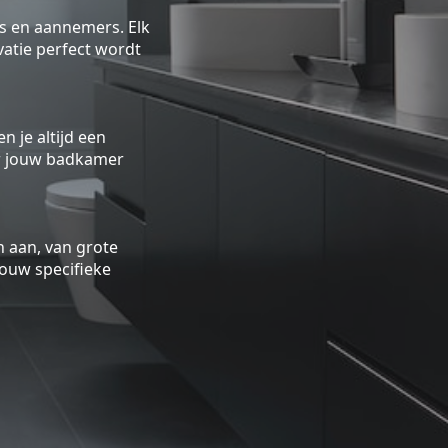
rs en aannemers. Elk
atie perfect wordt
n je altijd een
oor jouw badkamer
 aan, van grote
ouw specifieke