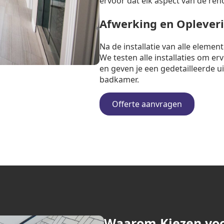
ervoor dat elk aspect van de ren
Afwerking en Oplever
Na de installatie van alle eleme
We testen alle installaties om e
en geven je een gedetailleerde u
badkamer.
Offerte aanvragen
Waarom Kiezen vo