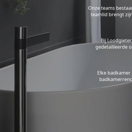
Onze teams bestaan 
teamlid brengt zi
Bij Loodgieter
gedetailleerde o
Elke badkamer 
badkamerrenov