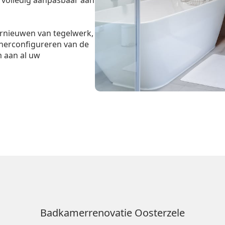
n volledig aanpasbaar aan
ernieuwen van tegelwerk,
 herconfigureren van de
m aan al uw
Badkamerrenovatie Oosterzele