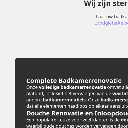
Wij zijn st
Laat uw badkam
Loodgieterke.b
Complete Badkamerrenovatie
Onze
volledige badkamerrenovatie
omvat alle
plafond, inclusief het vervangen van de
wastaf
andere
badkamermeubels
. Onze
badkamerspe
dat alle elementen naadloos op elkaar aansluit
Douche Renovatie en Inloopdou
Een populaire keuze voor veel klanten is de
do
waarbij oude douches worden vervangen doo