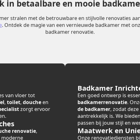
erk in betaalbare en mooie badkame
er stralen met de betrouwbare en stijlvolle renovaties a
e
. Ontdek de magie van een vernieuwde badkamer met onz
badkamer renovatie.
Badkamer Inricht
s van vloer tot
Een goed ontwerp is essen
el
,
toilet
,
douche
en
badkamerrenovatie
. Onz
cialist
zorgt ervoor
de badkamer
, zodat deze
en.
aantrekkelijk is. We bied
ches
passen bij jouw stijl en we
Maatwerk en Unie
uche renovatie
,
r moderne
Onze renovatiediensten 