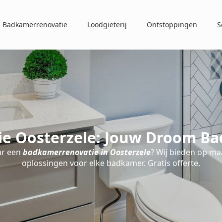
Badkamerrenovatie
Loodgieterij
Ontstoppingen
S
e Oosterzele: Jouw Droom Ba
ar een
badkamerrenovatie in Oosterzele
? Wij bieden op m
oplossingen voor elke badkamer. Gratis offerte.