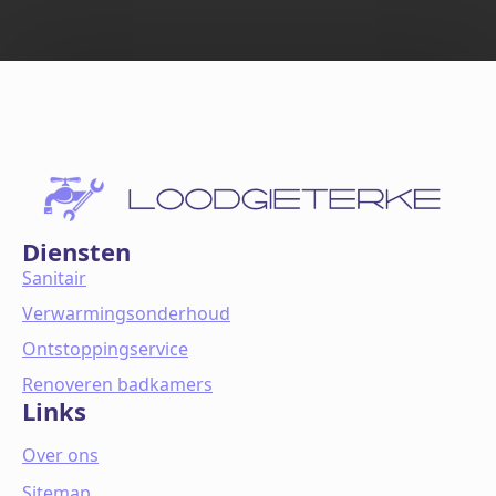
Diensten
Sanitair
Verwarmingsonderhoud
Ontstoppingservice
Renoveren badkamers
Links
Over ons
Sitemap