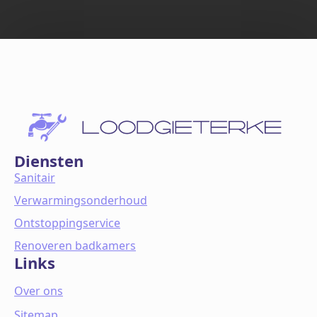
Diensten
Sanitair
Verwarmingsonderhoud
Ontstoppingservice
Renoveren badkamers
Links
Over ons
Sitemap