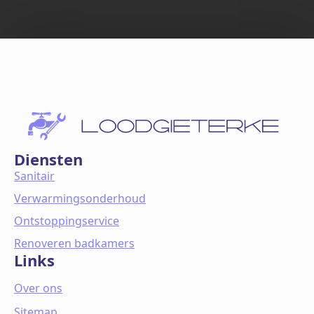
Diensten
Sanitair
Verwarmingsonderhoud
Ontstoppingservice
Renoveren badkamers
Links
Over ons
Sitemap