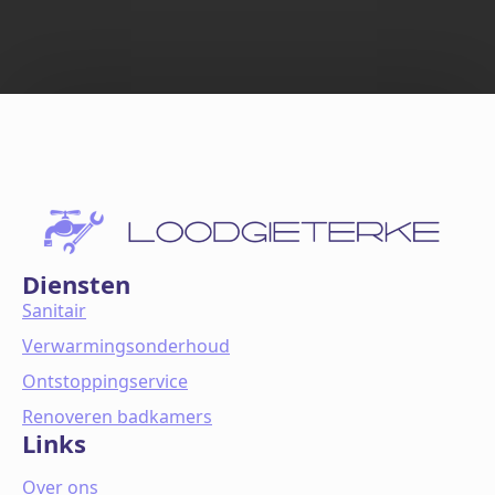
Diensten
Sanitair
Verwarmingsonderhoud
Ontstoppingservice
Renoveren badkamers
Links
Over ons