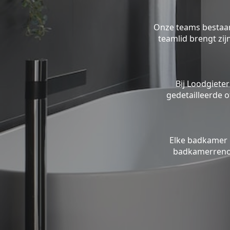
Onze teams bestaan 
teamlid brengt zi
Bij Loodgieter
gedetailleerde o
Elke badkamer 
badkamerrenov