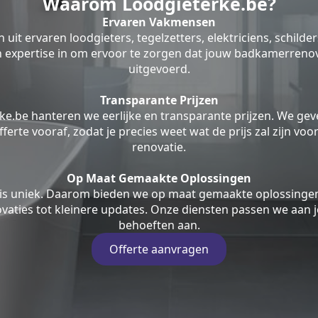
Waarom Loodgieterke.be?
Ervaren Vakmensen
uit ervaren loodgieters, tegelzetters, elektriciens, schilde
jn expertise in om ervoor te zorgen dat jouw badkamerrenov
uitgevoerd.
Transparante Prijzen
ke.be hanteren we eerlijke en transparante prijzen. We geve
fferte vooraf, zodat je precies weet wat de prijs zal zijn v
renovatie.
Op Maat Gemaakte Oplossingen
is uniek. Daarom bieden we op maat gemaakte oplossingen
aties tot kleinere updates. Onze diensten passen we aan j
behoeften aan.
Offerte aanvragen