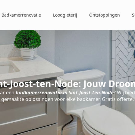
Badkamerrenovatie
Loodgieterij
Ontstoppingen
S
nt-Joost-ten-Node: Jouw Droo
aar een
badkamerrenovatie in Sint-Joost-ten-Node
? Wij bie
gemaakte oplossingen voor elke badkamer. Gratis offerte.