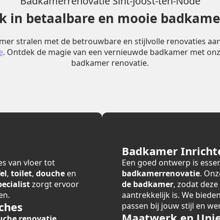
Badkamerrenovatie Sint-Joost-ten-Node
erk in betaalbare en mooie badkame
er stralen met de betrouwbare en stijlvolle renovaties a
e
. Ontdek de magie van een vernieuwde badkamer met onz
badkamer renovatie.
Badkamer Inricht
s van vloer tot
Een goed ontwerp is essen
el
,
toilet
,
douche
en
badkamerrenovatie
. Onz
cialist
zorgt ervoor
de badkamer
, zodat deze
en.
aantrekkelijk is. We bied
ches
passen bij jouw stijl en we
Maatwerk en Unie
uche renovatie
,