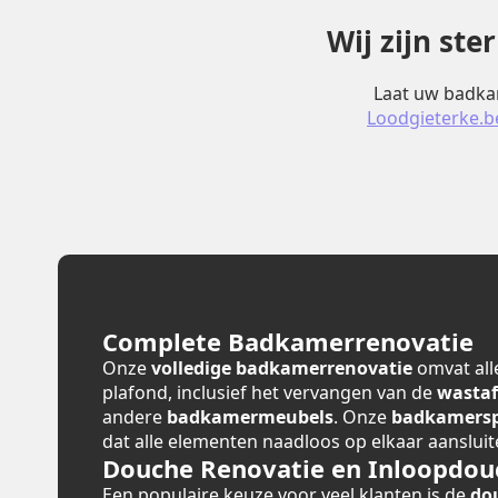
Wij zijn st
Laat uw badkam
Loodgieterke.b
Complete Badkamerrenovatie
Onze
volledige badkamerrenovatie
omvat alle
plafond, inclusief het vervangen van de
wastaf
andere
badkamermeubels
. Onze
badkamerspe
dat alle elementen naadloos op elkaar aansluit
Douche Renovatie en Inloopdou
Een populaire keuze voor veel klanten is de
do