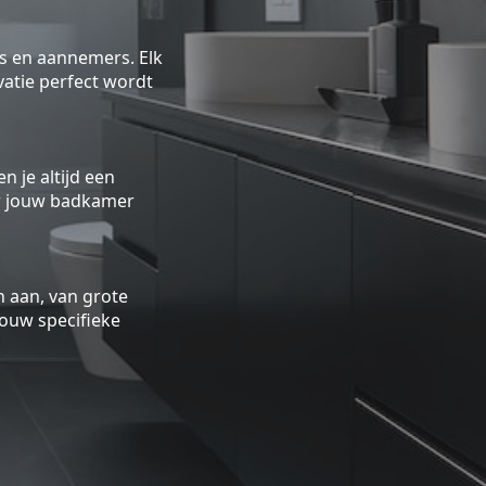
rs en aannemers. Elk
atie perfect wordt
n je altijd een
oor jouw badkamer
 aan, van grote
ouw specifieke