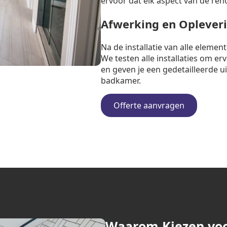
ervoor dat elk aspect van de ren
Afwerking en Oplever
Na de installatie van alle eleme
We testen alle installaties om e
en geven je een gedetailleerde u
badkamer.
Offerte aanvragen
Waarom Kiezen vo