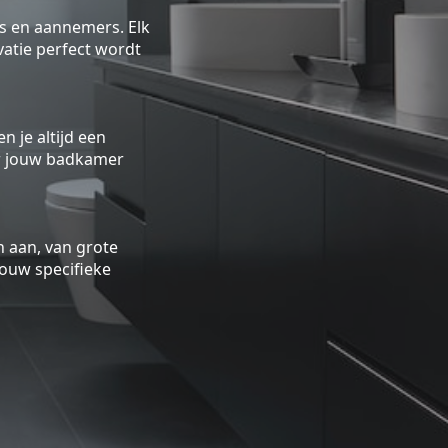
rs en aannemers. Elk
atie perfect wordt
n je altijd een
oor jouw badkamer
 aan, van grote
ouw specifieke