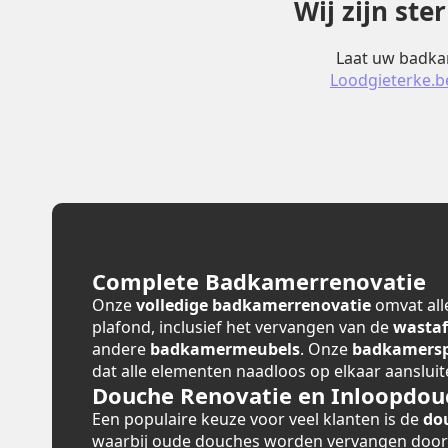
Wij zijn st
Laat uw badkam
Loodgieterke.b
Complete Badkamerrenovatie
Onze
volledige badkamerrenovatie
omvat alle
plafond, inclusief het vervangen van de
wastaf
andere
badkamermeubels
. Onze
badkamerspe
dat alle elementen naadloos op elkaar aansluit
Douche Renovatie en Inloopdou
Een populaire keuze voor veel klanten is de
do
waarbij oude douches worden vervangen doo