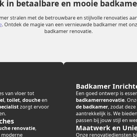
erk in betaalbare en mooie badkame
er stralen met de betrouwbare en stijlvolle renovaties a
e
. Ontdek de magie van een vernieuwde badkamer met onz
badkamer renovatie.
Badkamer Inricht
s van vloer tot
Een goed ontwerp is essen
el
,
toilet
,
douche
en
badkamerrenovatie
. Onz
cialist
zorgt ervoor
de badkamer
, zodat deze
en.
aantrekkelijk is. We bied
ches
passen bij jouw stijl en we
Maatwerk en Unie
uche renovatie
,
r moderne
Onze renovatiediensten 