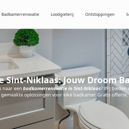
Badkamerrenovatie
Loodgieterij
Ontstoppingen
S
 Sint-Niklaas: Jouw Droom B
k naar een
badkamerrenovatie in Sint-Niklaas
? Wij bieden
gemaakte oplossingen voor elke badkamer. Gratis offerte.