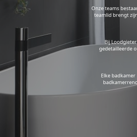
Onze teams bestaan 
teamlid brengt zi
Bij Loodgieter
gedetailleerde o
Elke badkamer 
badkamerrenov