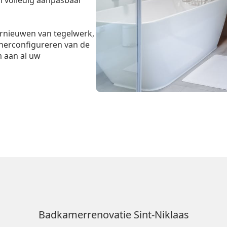
jn volledig aanpasbaar
ernieuwen van tegelwerk,
 herconfigureren van de
m aan al uw
Badkamerrenovatie Sint-Niklaas