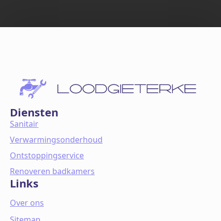
Diensten
Sanitair
Verwarmingsonderhoud
Ontstoppingservice
Renoveren badkamers
Links
Over ons
Sitemap