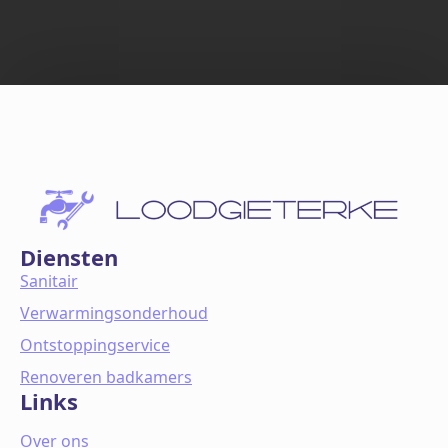
Diensten
Sanitair
Verwarmingsonderhoud
Ontstoppingservice
Renoveren badkamers
Links
Over ons