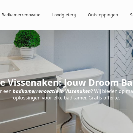
Badkamerrenovatie
Loodgieterij
Ontstoppingen
S
e Vissenaken: Jouw Droom Ba
r een
badkamerrenovatie in Vissenaken
? Wij bieden op m
oplossingen voor elke badkamer. Gratis offerte.