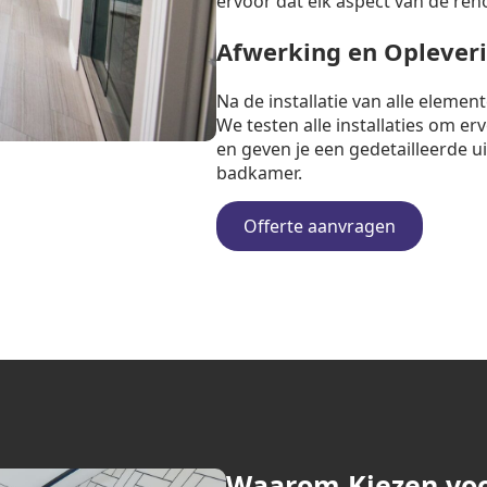
ervoor dat elk aspect van de ren
Afwerking en Oplever
Na de installatie van alle eleme
We testen alle installaties om e
en geven je een gedetailleerde u
badkamer.
Offerte aanvragen
Waarom Kiezen vo