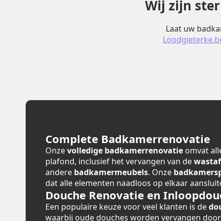
Wij zijn st
Laat uw badkam
Loodgieterke.b
Complete Badkamerrenovatie
Onze
volledige badkamerrenovatie
omvat alle
plafond, inclusief het vervangen van de
wastaf
andere
badkamermeubels
. Onze
badkamerspe
dat alle elementen naadloos op elkaar aansluit
Douche Renovatie en Inloopdou
Een populaire keuze voor veel klanten is de
do
waarbij oude douches worden vervangen doo