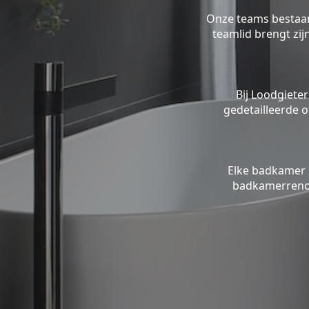
Onze teams bestaan 
teamlid brengt zi
Bij Loodgieter
gedetailleerde o
Elke badkamer 
badkamerrenov