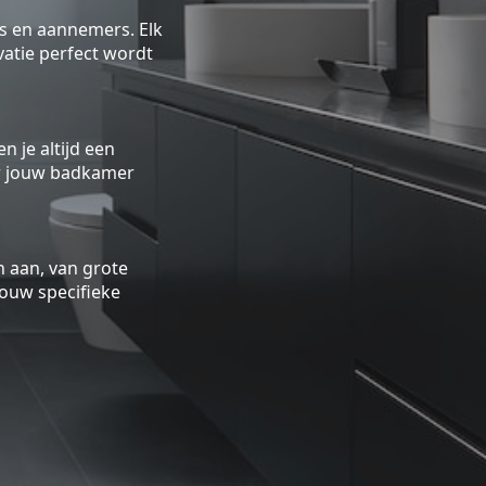
rs en aannemers. Elk
atie perfect wordt
n je altijd een
oor jouw badkamer
 aan, van grote
ouw specifieke