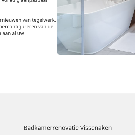
n volledig aanpasbaar
ernieuwen van tegelwerk,
 herconfigureren van de
m aan al uw
Badkamerrenovatie Vissenaken