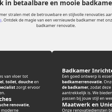
erk in betaalbare en mooie badkame
er stralen met de betrouwbare en stijlvolle renovaties a
e
. Ontdek de magie van een vernieuwde badkamer met onz
badkamer renovatie.
Badkamer Inricht
s van vloer tot
Een goed ontwerp is essen
el
,
toilet
,
douche
en
badkamerrenovatie
. Onz
cialist
zorgt ervoor
de badkamer
, zodat deze
en.
aantrekkelijk is. We bied
ches
passen bij jouw stijl en we
Maatwerk en Unie
uche renovatie
,
r moderne
Onze renovatiediensten 