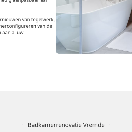
lledig aanpasbaar aan
ernieuwen van tegelwerk,
 herconfigureren van de
m aan al uw
Badkamerrenovatie Vremde