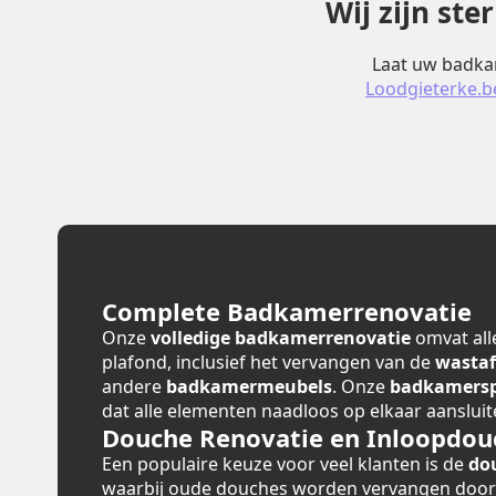
Wij zijn st
Laat uw badkam
Loodgieterke.b
Complete Badkamerrenovatie
Onze
volledige badkamerrenovatie
omvat alle
plafond, inclusief het vervangen van de
wastaf
andere
badkamermeubels
. Onze
badkamerspe
dat alle elementen naadloos op elkaar aansluit
Douche Renovatie en Inloopdou
Een populaire keuze voor veel klanten is de
do
waarbij oude douches worden vervangen doo