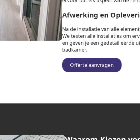
ervoor dat elk aspect van de ren
Afwerking en Oplever
Na de installatie van alle eleme
We testen alle installaties om e
en geven je een gedetailleerde u
badkamer.
Offerte aanvragen
Waarom Kiezen vo