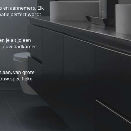
rs en aannemers. Elk
atie perfect wordt
n je altijd een
oor jouw badkamer
 aan, van grote
ouw specifieke