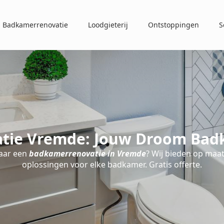
Badkamerrenovatie
Loodgieterij
Ontstoppingen
S
tie Vremde: Jouw Droom Badk
aar een
badkamerrenovatie in Vremde
? Wij bieden op maa
oplossingen voor elke badkamer. Gratis offerte.