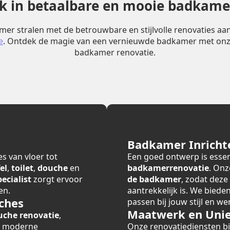
erk in betaalbare en mooie badkame
er stralen met de betrouwbare en stijlvolle renovaties a
e
. Ontdek de magie van een vernieuwde badkamer met onz
badkamer renovatie.
Badkamer Inricht
s van vloer tot
Een goed ontwerp is essen
el
,
toilet
,
douche
en
badkamerrenovatie
. Onz
cialist
zorgt ervoor
de badkamer
, zodat deze
en.
aantrekkelijk is. We bied
ches
passen bij jouw stijl en we
Maatwerk en Unie
uche renovatie
,
r moderne
Onze renovatiediensten 