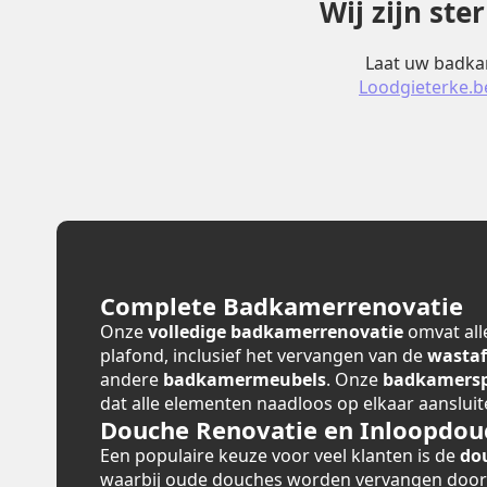
Wij zijn st
Laat uw badkam
Loodgieterke.b
Complete Badkamerrenovatie
Onze
volledige badkamerrenovatie
omvat alle
plafond, inclusief het vervangen van de
wastaf
andere
badkamermeubels
. Onze
badkamerspe
dat alle elementen naadloos op elkaar aansluit
Douche Renovatie en Inloopdou
Een populaire keuze voor veel klanten is de
do
waarbij oude douches worden vervangen doo