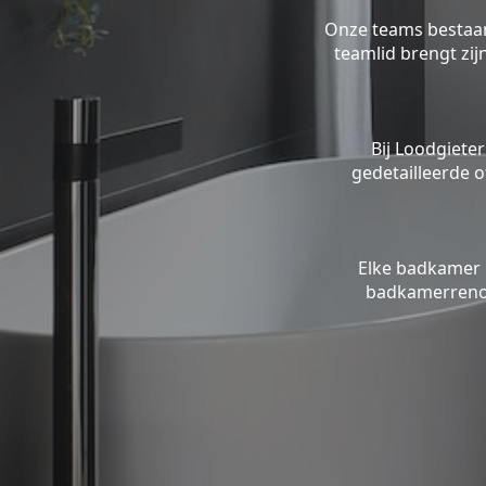
Onze teams bestaan 
teamlid brengt zi
Bij Loodgieter
gedetailleerde o
Elke badkamer 
badkamerrenov