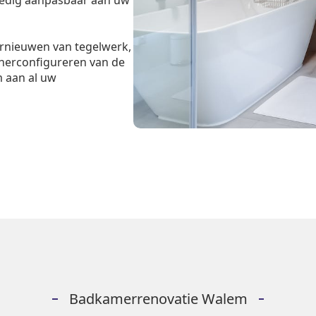
ledig aanpasbaar aan uw
ernieuwen van tegelwerk,
 herconfigureren van de
m aan al uw
Badkamerrenovatie Walem