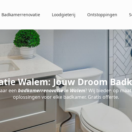
Badkamerrenovatie
Loodgieterij
Ontstoppingen
S
tie Walem: Jouw Droom Badk
naar een
badkamerrenovatie in Walem
? Wij bieden op maa
oplossingen voor elke badkamer. Gratis offerte.