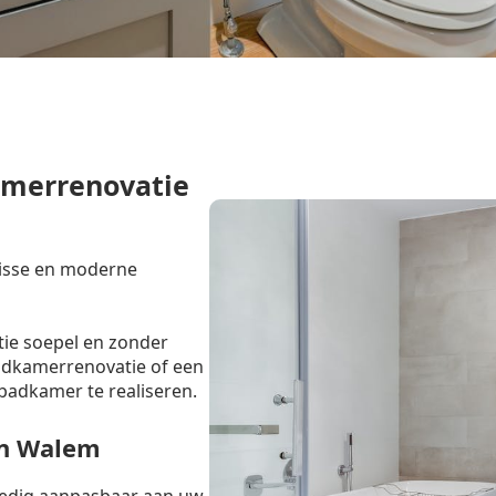
amerrenovatie
risse en moderne
tie soepel en zonder
badkamerrenovatie of een
badkamer te realiseren.
in Walem