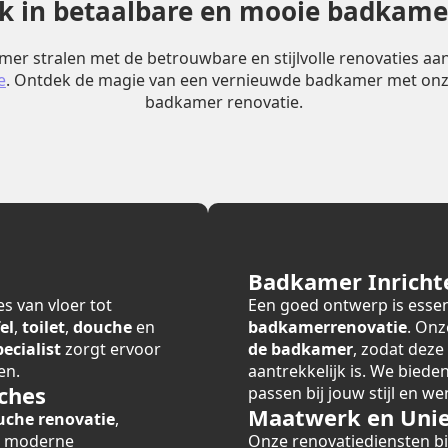
erk in betaalbare en mooie badkame
er stralen met de betrouwbare en stijlvolle renovaties a
e
. Ontdek de magie van een vernieuwde badkamer met onz
badkamer renovatie.
Badkamer Inricht
s van vloer tot
Een goed ontwerp is essen
el
,
toilet
,
douche
en
badkamerrenovatie
. Onz
cialist
zorgt ervoor
de badkamer
, zodat deze
en.
aantrekkelijk is. We bied
ches
passen bij jouw stijl en we
Maatwerk en Unie
uche renovatie
,
r moderne
Onze renovatiediensten 