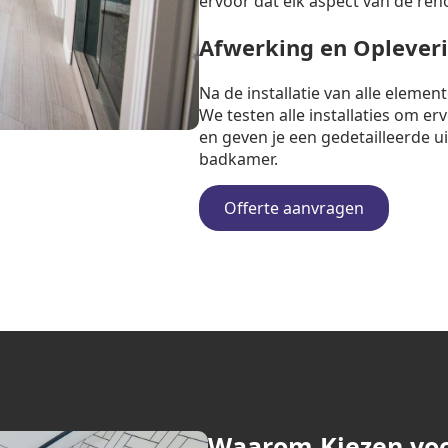
ervoor dat elk aspect van de ren
Afwerking en Oplever
Na de installatie van alle eleme
We testen alle installaties om e
en geven je een gedetailleerde u
badkamer.
Offerte aanvragen
Waarom Kiezen vo