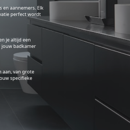
rs en aannemers. Elk
atie perfect wordt
n je altijd een
oor jouw badkamer
 aan, van grote
ouw specifieke