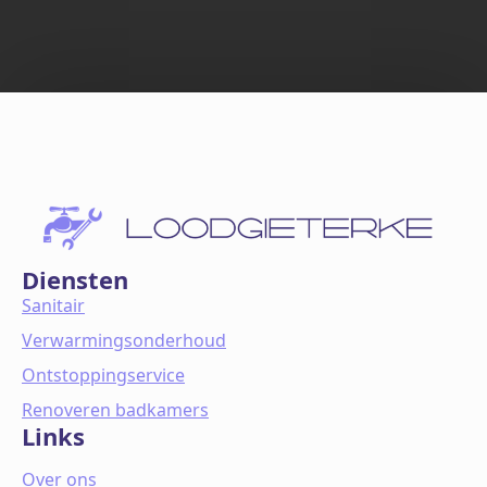
Diensten
Sanitair
Verwarmingsonderhoud
Ontstoppingservice
Renoveren badkamers
Links
Over ons