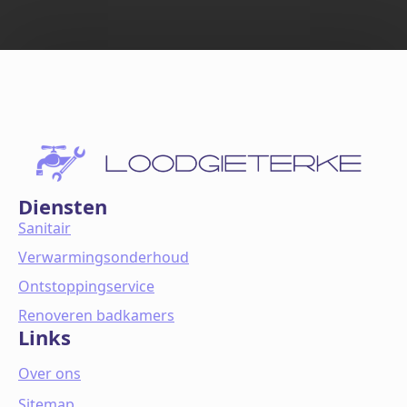
Diensten
Sanitair
Verwarmingsonderhoud
Ontstoppingservice
Renoveren badkamers
Links
Over ons
Sitemap