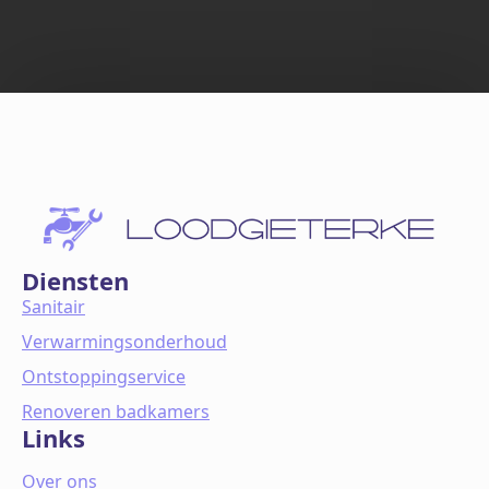
Diensten
Sanitair
Verwarmingsonderhoud
Ontstoppingservice
Renoveren badkamers
Links
Over ons