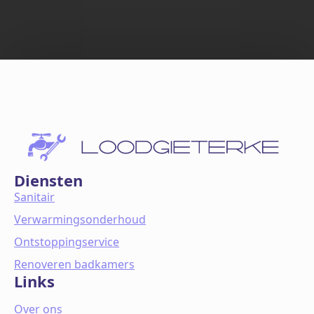
Diensten
Sanitair
Verwarmingsonderhoud
Ontstoppingservice
Renoveren badkamers
Links
Over ons