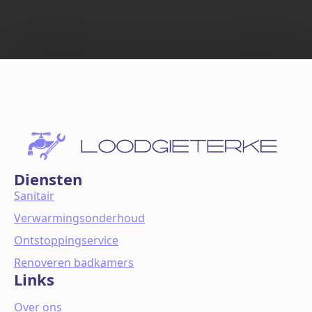
Diensten
Sanitair
Verwarmingsonderhoud
Ontstoppingservice
Renoveren badkamers
Links
Over ons